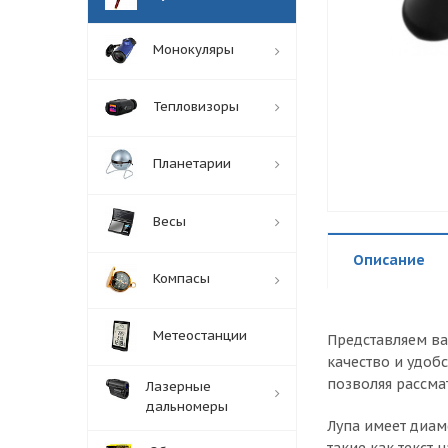
Монокуляры
Тепловизоры
Планетарии
Весы
Описание
Компасы
Метеостанции
Представляем ва
качество и удоб
позволяя рассма
Лазерные
дальномеры
Лупа имеет диам
такие как текст