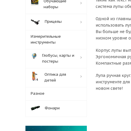
Обучающие
система лупы об
наборы
Одной из главны
Прицелы
использовать лу
Вы больше не бу
Измерительные
низком уровне 
инструменты
Корпус лупы вып
Глобусы, карты и
Эргономичная ру
постеры
Компактные разм
Оптика для
Лупа ручная круг
детей
инструменте для 
новом свете!
Разное
Фонари