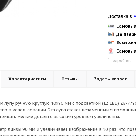
Доставка в
М
Самовыв
До двер
Возможн
Самовыв
подробнее...
Характеристики
Отзывы
Задать вопрос
м лупу ручную круглую 10х90 мм с подсветкой (12 LED) ZB-7790
ство в использовании. Эта лупа станет незаменимым помощник
тривать мелкие детали с высоким уровнем увеличения.
етр линзы 90 мм и увеличивает изображение в 10 раз, что поз
 на страницах книг, мелкие детали в ювелирных изделиях или