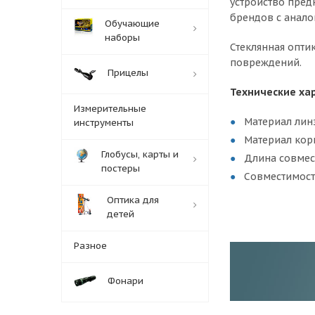
устройство пре
брендов с анало
Обучающие
наборы
Стеклянная опти
повреждений.
Прицелы
Технические ха
Измерительные
Материал линз
инструменты
Материал кор
Глобусы, карты и
Длина совмес
постеры
Совместимост
Оптика для
детей
Разное
Фонари