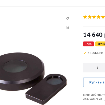
14 640
-
20
%
Экон
в наличии
Купить в
Цена действите
отличаться от 