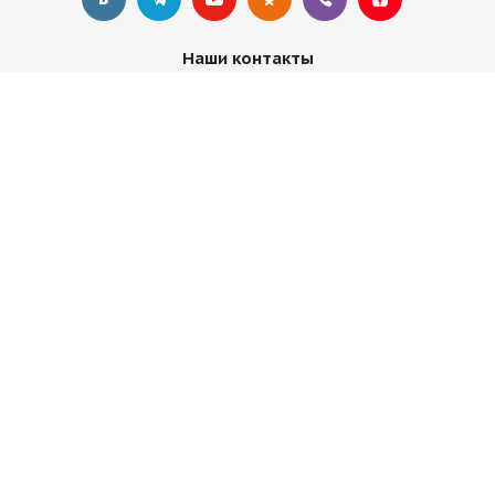
Наши контакты
+7 495 374-68-26
адрес в Москве
info@observer-msk.ru
2012-2025 © Все материалы
защищены авторским
правом. Копирование статей без активной ссылки
observer-msk.ru и разрешения руководства запрещено.
Сайт не является публичной офертой, определяемой
положениями Статьи 437 (2) ГК РФ. Все материалы несут
ознакомительный и информационный характер.