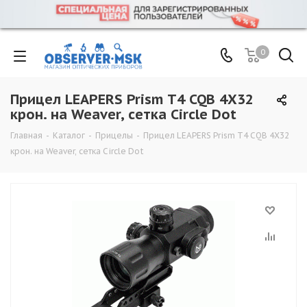
0
Прицел LEAPERS Prism T4 CQB 4X32
крон. на Weaver, сетка Circle Dot
Главная
-
Каталог
-
Прицелы
-
Прицел LEAPERS Prism T4 CQB 4X32
крон. на Weaver, сетка Circle Dot