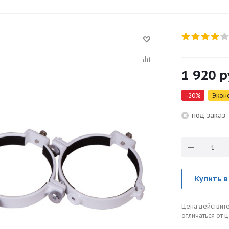
1 920
р
-
20
%
Экон
под зака
Купить в
Цена действите
отличаться от 