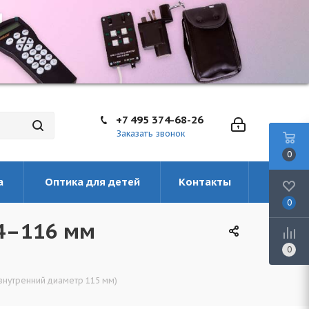
+7 495 374-68-26
Заказать звонок
0
а
Оптика для детей
Контакты
0
14–116 мм
0
внутренний диаметр 115 мм)