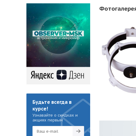
Фотогалере
Будьте всегда в
курсе!
Узнавайте о скидках и
акциях первым