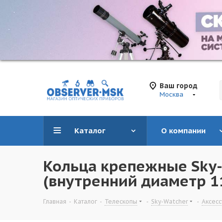
Ваш город
Москва
Каталог
О компании
Кольца крепежные Sky
(внутренний диаметр 1
Главная
-
Каталог
-
Телескопы
-
Sky-Watcher
-
Аксес