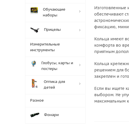
Изготовленные и
Обучающие
обеспечивают ст
наборы
астрономических
фиксацию, миним
Прицелы
Кольца имеют во
Измерительные
комфорта во вре
инструменты
приятным допол
Глобусы, карты и
Кольца крепежны
постеры
решением для бо
закреплен и гот
Оптика для
детей
Если вы ищете к
выбором. Не упу
Разное
максимальным 
Фонари