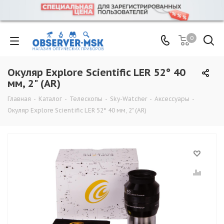
0
Окуляр Explore Scientific LER 52° 40
мм, 2" (AR)
Главная
-
Каталог
-
Телескопы
-
Sky-Watcher
-
Аксессуары
-
Окуляр Explore Scientific LER 52° 40 мм, 2" (AR)