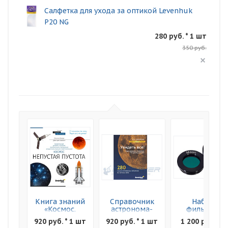
Салфетка для ухода за оптикой Levenhuk
P20 NG
280 руб. * 1 шт
350 руб.
Книга знаний
Справочник
Набор
«Космос.
астронома-
фильтров
Непустая
любителя
Levenhuk F2
920 руб. * 1 шт
920 руб. * 1 шт
1 200 руб. * 1
пустота»
"Увидеть все!"
Луна и Марс