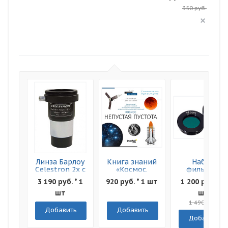
350 руб.
Линза Барлоу
Книга знаний
Набор
Celestron 2x с
«Космос.
фильтров
Т-адаптером,
Непустая
Levenhuk F2
3 190 руб. * 1
920 руб. * 1 шт
1 200 руб. * 1
1,25"
пустота»
Луна и Марс
Мягкая
шт
шт
обложка
1 490 руб.
Добавить
Добавить
Добавить