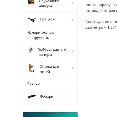
Обучающие
Линза Барлоу Le
наборы
оптика, которая
Прицелы
Аксессуар позво
диаметром 1,25"
Измерительные
инструменты
Глобусы, карты и
постеры
Оптика для
детей
Разное
Фонари