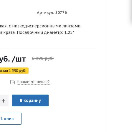
Артикул:
50776
кая, с низкодисперсионными линзами.
3 крата. Посадочный диаметр: 1,25"
уб.
/шт
6 990
руб.
омия
1 390
руб.
Нашли дешевле?
з
В корзину
 1 клик