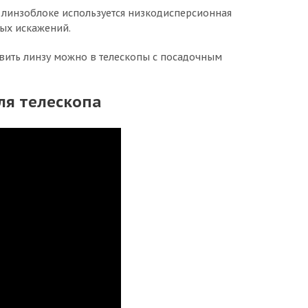
е линзоблоке используется низкодисперсионная
ных искажений.
новить линзу можно в телескопы с посадочным
ля телескопа