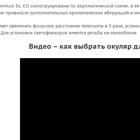
venhuk 3x, ED сконструирована по ахроматической схеме, в е
 не привносит дополнительных хроматических аберраций и и
ляет увеличить фокусное расстояние телескопа в 3 раза, уста
. Для установки светофильтров имеется резьба на линзоблоке.
Видео – как выбрать окуляр д