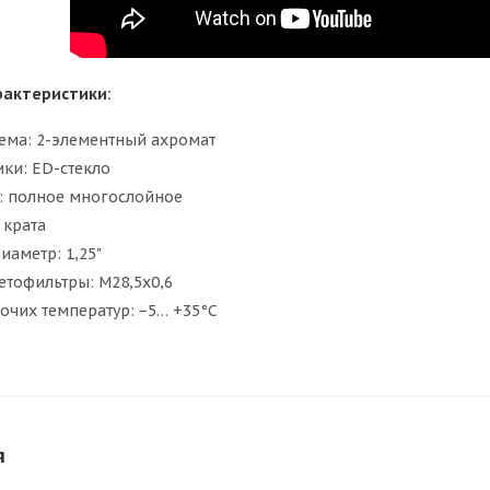
рактеристики:
хема: 2-элементный ахромат
ки: ED-стекло
: полное многослойное
 крата
аметр: 1,25"
етофильтры: M28,5x0,6
очих температур: −5… +35°С
я