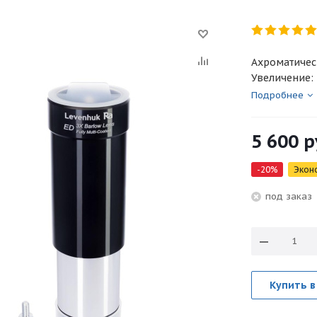
Ахроматичес
Увеличение: 
Подробнее
5 600
р
-
20
%
Экон
под зака
Купить в