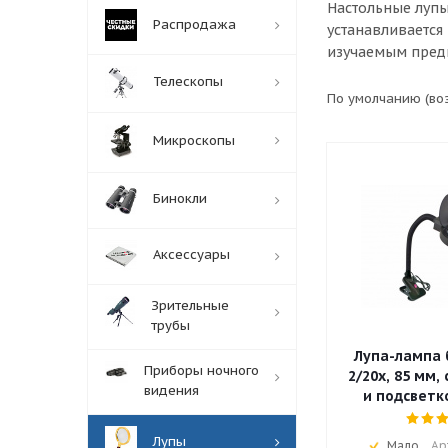
Настольные лупы
Распродажа
устанавливается
изучаемым предм
Телескопы
По умолчанию (во
Микроскопы
Бинокли
Аксессуары
Зрительные
трубы
Лупа-лампа 
Приборы ночного
2/20x, 85 мм,
видения
и подсветко
Лупы
Мало
Ар