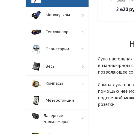
2 620
ру
Монокуляры
Тепловизоры
Н
Планетарии
Лупа настольная 
в маникюрном са
Весы
позволяющее со
Компасы
Лампа-лупа наст
помощью нее мож
подсветкой може
Метеостанции
розетки.
Лазерные
дальномеры