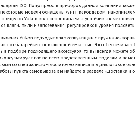
тандартам ISO. Популярность приборов данной компании та
Некоторые модели оснащены Wi-Fi, рекордером, накопителем 
о прицелов Yukon водонепроницаемы, устойчивы к механиче
 от влаги, пыли и запотевания, регулировкой уровня подсветк
 видения Yukon подходит для эксплуатации с пружинно-порш
тают от батарейки с повышенной емкостью. Это обеспечивает 
ь в подборе подходящего аксессуара, то вы всегда можете о
консультируют вас по всем представленным моделям и помогу
связи со специалистом достаточно написать в диалоговое окн
аботы пункта самовывоза вы найдете в разделе «Доставка и о