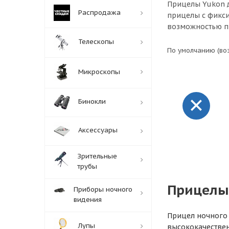
Прицелы Yukon д
Распродажа
прицелы с фикс
возможностью пр
Телескопы
По умолчанию (во
Микроскопы
Бинокли
Аксессуары
Зрительные
трубы
Прицелы
Приборы ночного
видения
Прицел ночного 
Лупы
высококачествен