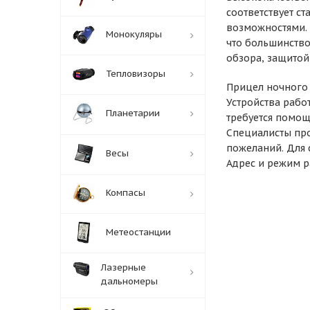
соответствует с
возможностями. 
Монокуляры
что большинств
обзора, защитой
Тепловизоры
Прицел ночного
Устройства рабо
Планетарии
требуется помощ
Специалисты про
пожеланий. Для 
Весы
Адрес и режим р
Компасы
Метеостанции
Лазерные
дальномеры