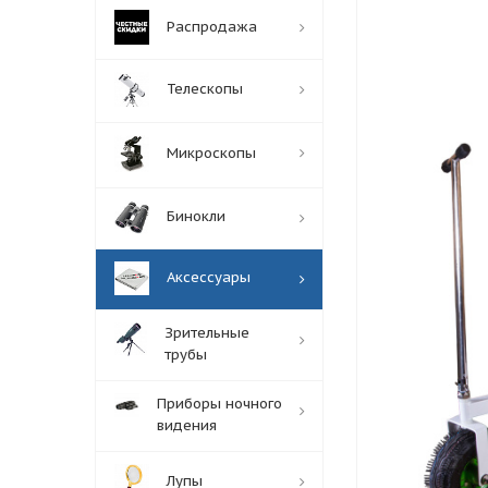
Распродажа
Телескопы
Микроскопы
Бинокли
Аксессуары
Зрительные
трубы
Приборы ночного
видения
Лупы