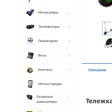
Монокуляры
Тепловизоры
Планетарии
Весы
Компасы
Описание
Метеостанции
Лазерные
Тележка
дальномеры