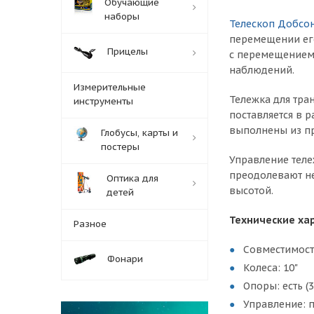
Обучающие
наборы
Телескоп Добсо
перемещении его
Прицелы
с перемещением 
наблюдений.
Измерительные
Тележка для тра
инструменты
поставляется в р
выполнены из пр
Глобусы, карты и
постеры
Управление теле
преодолевают не
Оптика для
высотой.
детей
Технические ха
Разное
Совместимост
Фонари
Колеса: 10"
Опоры: есть (
Управление: 