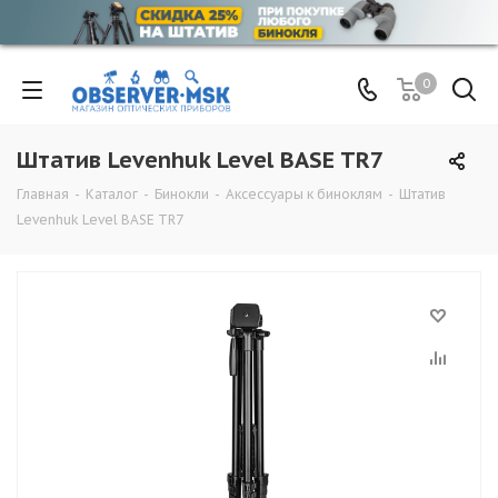
0
Штатив Levenhuk Level BASE TR7
Главная
-
Каталог
-
Бинокли
-
Аксессуары к биноклям
-
Штатив
Levenhuk Level BASE TR7