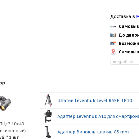
Доставка в
М
Самовыв
До двер
Возможн
Самовыв
подробнее...
ор
Штатив Levenhuk Level BASE TR10
Адаптер Levenhuk A10 для смартфон
ПЦс2 10х40
резиненный)
Адаптер бинокль-штатив 85 mm
уб.
* 1 шт