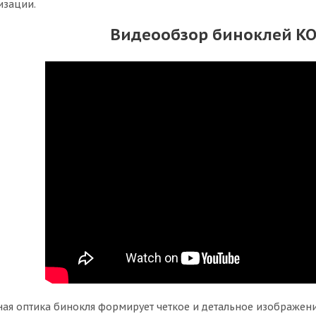
изации.
Видеообзор биноклей К
ная оптика бинокля формирует четкое и детальное изображен