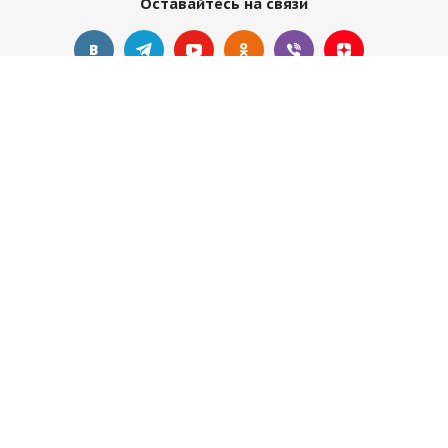
Оставайтесь на связи
Наши контакты
+7 495 374-68-26
адрес в Москве
info@observer-msk.ru
2012-2025 © Все материалы
защищены авторским
правом. Копирование статей без активной ссылки
observer-msk.ru и разрешения руководства запрещено.