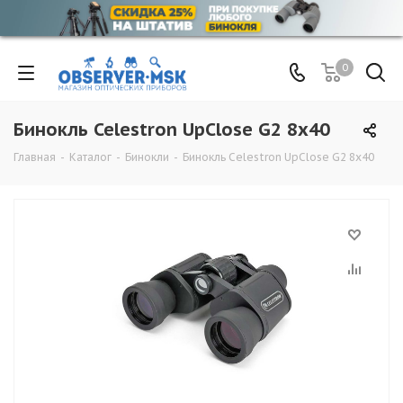
0
Бинокль Celestron UpClosе G2 8x40
Главная
-
Каталог
-
Бинокли
-
Бинокль Celestron UpClosе G2 8x40