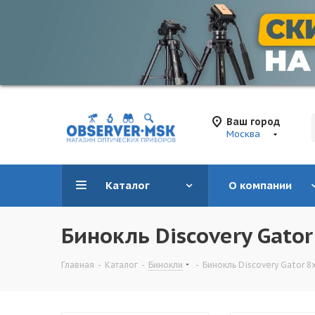
Ваш город
Москва
Каталог
О компании
Бинокль Discovery Gator
Главная
-
Каталог
-
Бинокли
-
Бинокль Discovery Gator 8