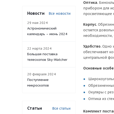
Оптика.
Бинокль
прибором для исп
Новости
Все новости
просветляющее п
29 мая 2024
Корпус.
Обрезине
Астрономический
остается доволь
календарь – июнь 2024
необходимости, 
Удобство.
Одно и
22 марта 2024
обеспечивает ко
Большая поставка
центральной фок
телескопов Sky-Watcher
Основные особе
20 февраля 2024
Широкоуголь
Поступление
Обрезиненны
микроскопов
Окуляры с ре
Оптика из ст
Статьи
Все статьи
Комплект поста