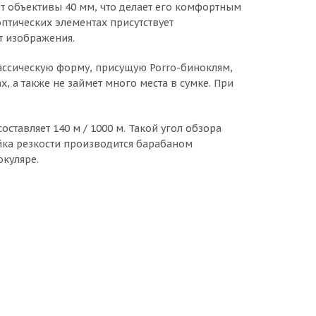
ет объективы 40 мм, что делает его комфортным
оптических элементах присутствует
т изображения.
лассическую форму, присущую Porro-биноклям,
, а также не займет много места в сумке. При
ставляет 140 м / 1000 м. Такой угол обзора
йка резкости производится барабаном
куляре.