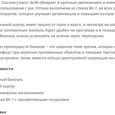
 Discovery Gator 8x40 обладает 8-кратным увеличением и име
ользования с рук. Оптика выполнена из стекла BK-7, на всех 
окрытие, которое улучшает детализацию и повышает контрас
нный корпус имеет защиту от пыли и влаги, и несмотря на к
но компактным. Бинокль будет удобен на прогулках и в походах
бинокль можно установить на штатив через переходник.
з преимуществ бинокля – это широкое поле зрения, которое со
мфорт при изучении протяженных объектов и панорам. Насто
усировки, также имеется кольцо диоптрийной коррекции на о
нности:
ный бинокль
й корпус
зиновыми наглазниками
екла BK-7 с просветляющим покрытием
вки: