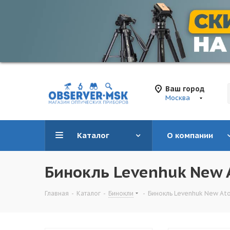
Ваш город
Москва
Каталог
О компании
Бинокль Levenhuk New 
Главная
-
Каталог
-
Бинокли
-
Бинокль Levenhuk New At