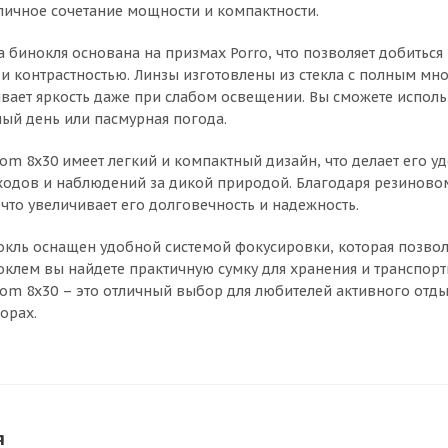
личное сочетание мощности и компактности.
а бинокля основана на призмах Porro, что позволяет добитьс
и контрастностью. Линзы изготовлены из стекла с полным м
ивает яркость даже при слабом освещении. Вы сможете исполь
ный день или пасмурная погода.
om 8x30 имеет легкий и компактный дизайн, что делает его у
ходов и наблюдений за дикой природой. Благодаря резиновом
 что увеличивает его долговечность и надежность.
окль оснащен удобной системой фокусировки, которая позволя
оклем вы найдете практичную сумку для хранения и транспор
om 8x30 – это отличный выбор для любителей активного отдых
орах.
я