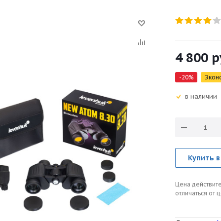
4 800
р
-
20
%
Экон
в наличии
Купить в
Цена действите
отличаться от 