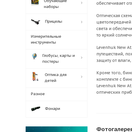
Обучающие
обеспечивает от
наборы
Оптическая схем
Прицелы
цветопередачей 
света и обеспеч
то яркий солнеч
Измерительные
инструменты
Levenhuk New At
путешествий, по
Глобусы, карты и
защиту от влаги,
постеры
Кроме того, бин
Оптика для
комплекте с бин
детей
Levenhuk New At
оптических приб
Разное
Фонари
Фотогалере