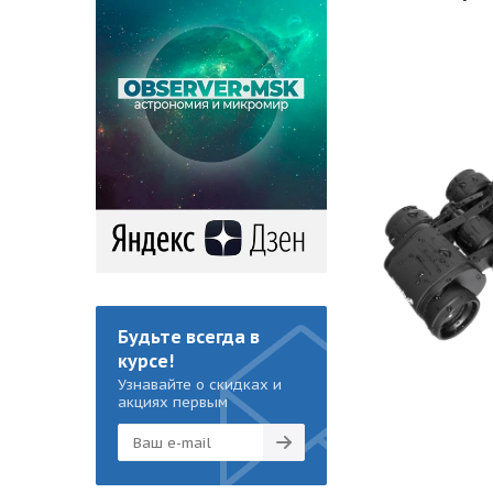
Будьте всегда в
курсе!
Узнавайте о скидках и
акциях первым