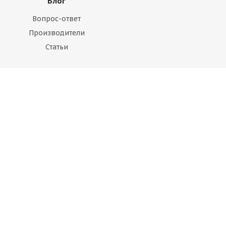
Блог
Вопрос-ответ
Производители
Статьи
Будьте всегда в курсе!
Оставайтесь на связи
Наши контакты
+7 495 374-68-26
адрес в Москве
info@observer-msk.ru