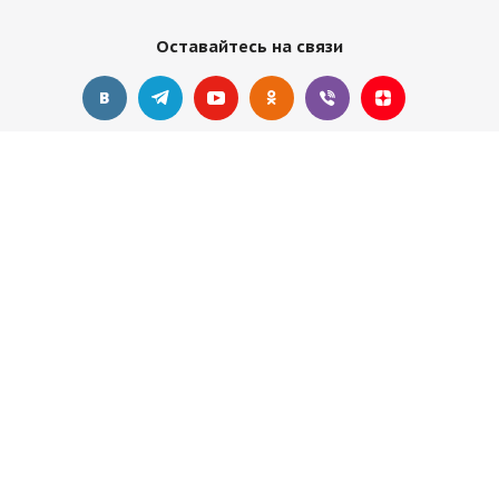
Оставайтесь на связи
Наши контакты
+7 495 374-68-26
адрес в Москве
info@observer-msk.ru
2012-2025 © Все материалы
защищены авторским
правом. Копирование статей без активной ссылки