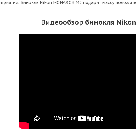
риятий. Бинокль Nikon MONARCH M5 подарит массу положител
Видеообзор бинокля Niko