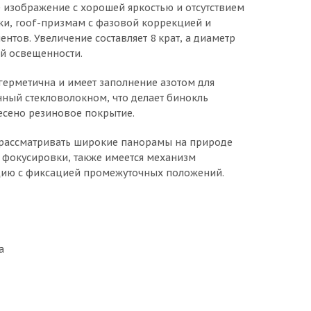
 изображение с хорошей яркостью и отсутствием
ки, roof-призмам с фазовой коррекцией и
тов. Увеличение составляет 8 крат, а диаметр
ой освещенности.
 герметична и имеет заполнение азотом для
нный стекловолокном, что делает бинокль
есено резиновое покрытие.
м рассматривать широкие панорамы на природе
 фокусировки, также имеется механизм
цию с фиксацией промежуточных положений.
а