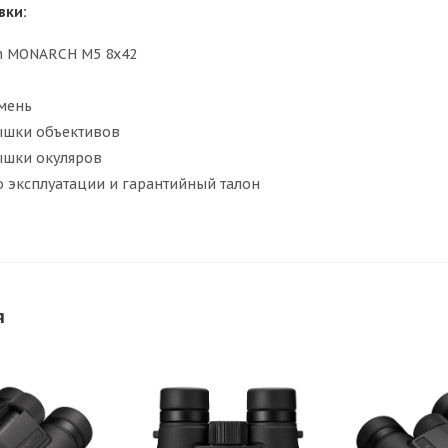
вки:
n MONARCH M5 8x42
мень
ышки объективов
ышки окуляров
о эксплуатации и гарантийный талон
я