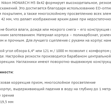
 Nikon MONARCH M5 8x42 формирует высокодетальное, резкое
скажений. Это достигается благодаря использованию ED-опти
 покрытием, а также многослойному просветлению всех элемен
 42 мм, что делает изображение ярким даже при недостаточн
не боится влаги, дождя или мокрого снега – его конструкция
нним запотеванием. Материал корпуса – поликарбонат, усиле
им и прочным. Для лучшего сцепления с руками на корпус нан
ой угол обзора 6,4° или 121 м / 1000 м позволит с комфорто
де. Настройка резкости производится барабаном центральной
ррекции. Наглазники имеют поворотно-выдвижную конструк
нности:
азовая коррекция призм, многослойное просветление
корпус, выдерживающий падения в воду на глубину до 1 метр
 зрения
19,5 мм