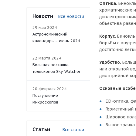
Оптика.
Бинокль
хроматических и
Новости
Все новости
диэлектрическим
объектива равен
29 мая 2024
Астрономический
Корпус.
Бинокль 
календарь – июнь 2024
борьбы с внутре
достаточно легк
22 марта 2024
Удобство.
Больш
Большая поставка
или открытой во
телескопов Sky-Watcher
диоптрийной ко
Основные особе
20 февраля 2024
Поступление
ED-оптика, ф
микроскопов
Герметичный 
Широкое поле
Вынос зрачка 
Статьи
Все статьи