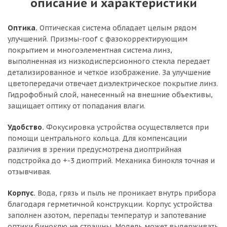
описание и характеристики
Оптика.
Оптическая система обладает целым рядом
улучшений. Призмы-roof с фазокорректирующим
покрытием и многоэлементная система линз,
выполненная из низкодисперсионного стекла передает
детализированное и четкое изображение. За улучшение
цветопередачи отвечает диэлектрическое покрытие линз.
Гидрофобный слой, нанесенный на внешние объективы,
защищает оптику от попадания влаги.
Удобство.
Фокусировка устройства осуществляется при
помощи центрального кольца. Для компенсации
различия в зрении предусмотрена диоптрийная
подстройка до +-3 диоптрий. Механика бинокля точная и
отзывчивая.
Корпус.
Вода, грязь и пыль не проникает внутрь прибора
благодаря герметичной конструкции. Корпус устройства
заполнен азотом, перепады температур и запотевание
оптики биноклю не страшны. Модель может выдерживать