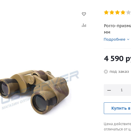
Porro-призма
мм
Подробнее
4 590
р
под зака
Купить в
Цена действите
отличаться от 