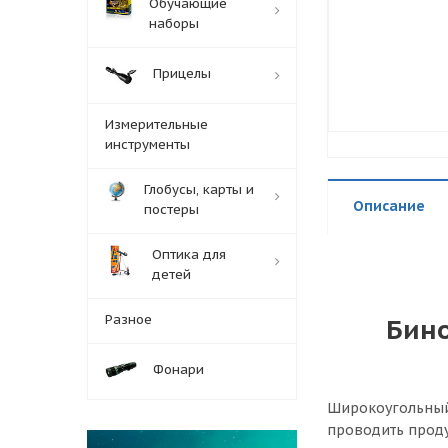
Обучающие
наборы
Прицелы
Измерительные
инструменты
Глобусы, карты и
Описание
постеры
Оптика для
детей
Разное
Бино
Фонари
Широкоугольный 
проводить прод