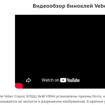
Видеообзор биноклей Vebe
ле Veber Classic БПШЦ 8x40 VRWA установлены призмы Porro, к
азывается на четкости и разрешении изображения. 8-кратное 