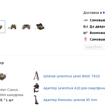
Доставка в
М
Самовыв
До двер
Возможн
Самовыв
подробнее...
ор
Штатив Levenhuk Level BASE TR10
Адаптер Levenhuk A10 для смартфон
ber Classic
RWA камуфляж
Адаптер бинокль-штатив 85 mm
б.
* 1 шт