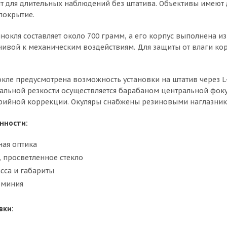
 для длительных наблюдений без штатива. Объективы имеют 
покрытие.
нокля составляет около 700 грамм, а его корпус выполнена из
чивой к механическим воздействиям. Для защиты от влаги ко
окле предусмотрена возможность установки на штатив через L
альной резкости осуществляется барабаном центральной фок
рийной коррекции. Окуляры снабжены резиновыми наглазник
нности:
ая оптика
, просветленное стекло
сса и габариты
юминия
вки: