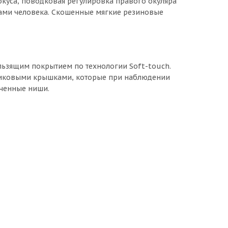
куса, поводковая регулировка правого окуляра
зами человека. Скошенные мягкие резиновые
ользящим покрытием по технологии Soft-touch.
тиковыми крышками, которые при наблюдении
аченные ниши.