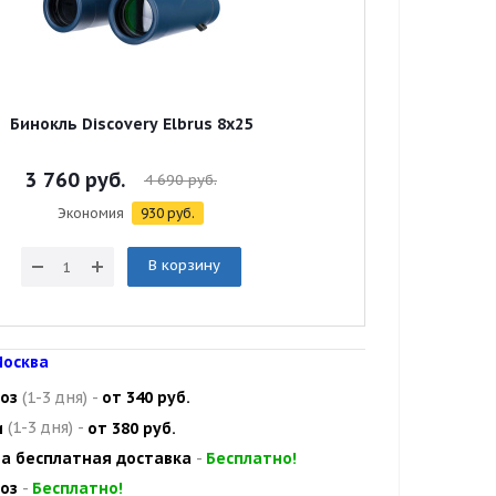
Бинокль Discovery Elbrus 8x25
3 760
руб.
4 690
руб.
Экономия
930
руб.
В корзину
осква
оз
(1-3 дня)
-
от 340 руб.
и
(1-3 дня)
-
от 380 руб.
а бесплатная доставка
-
Бесплатно!
оз
-
Бесплатно!