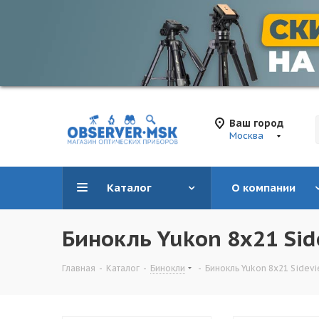
Ваш город
Москва
Каталог
О компании
Бинокль Yukon 8x21 Sid
Главная
-
Каталог
-
Бинокли
-
Бинокль Yukon 8x21 Sidev