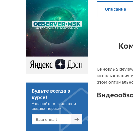
Описание
Ком
Бинокль Sidevie
использования т
этом оптимально
Будьте всегда в
Видеообзо
курсе!
Узнавайте о скидках и
акциях первым