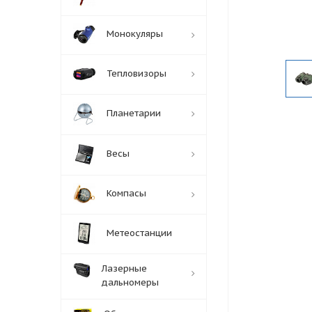
Монокуляры
Тепловизоры
Планетарии
Весы
Компасы
Метеостанции
Лазерные
дальномеры