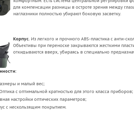
комфортным. Есть система центральной регулировки фо
для компенсации разницы в остроте зрения между гла
наглазники полностью убирают боковую засветку.
Корпус.
Из легкого и прочного ABS-пластика с анти-ск
Объективы при переноске закрываются жесткими плас
откидываются вверх, убираясь в специально предназн
нности:
азмеры и малый вес;
Оптика с оптимальной кратностью для этого класса приборов;
авная настройки оптических параметров;
ус с нескользящим покрытием.