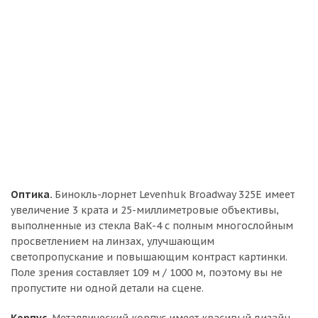
Оптика.
Бинокль-лорнет Levenhuk Broadway 325E имеет
увеличение 3 крата и 25-миллиметровые объективы,
выполненные из стекла BaK-4 с полным многослойным
просветлением на линзах, улучшающим
светопропускание и повышающим контраст картинки.
Поле зрения составляет 109 м / 1000 м, поэтому вы не
пропустите ни одной детали на сцене.
Корпус.
Металлический корпус имеет красивый дизайн –