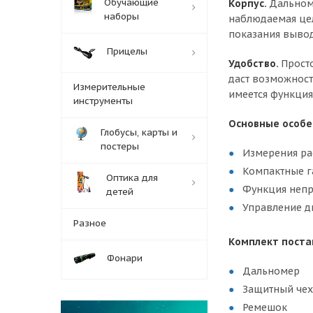
Обучающие
Корпус.
Дальноме
наборы
наблюдаемая цел
показания вывод
Прицелы
Удобство.
Прост
даст возможност
Измерительные
имеется функция
инструменты
Основные особе
Глобусы, карты и
постеры
Измерения рас
Компактные г
Оптика для
Функция неп
детей
Управление 
Разное
Комплект поста
Фонари
Дальномер
Защитный че
Ремешок