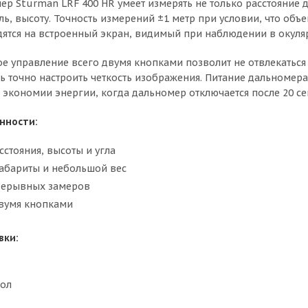
р Sturman LRF 400 HR умеет измерять не только расстояние д
ь, высоту. Точность измерений ±1 метр при условии, что объе
ятся на встроенный экран, видимый при наблюдении в окуля
ое управление всего двумя кнопками позволит не отвлекаться
ь точно настроить четкость изображения. Питание дальномера 
 экономии энергии, когда дальномер отключается после 20 се
нности:
стояния, высоты и угла
абариты и небольшой вес
рерывных замеров
двумя кнопками
вки:
хол