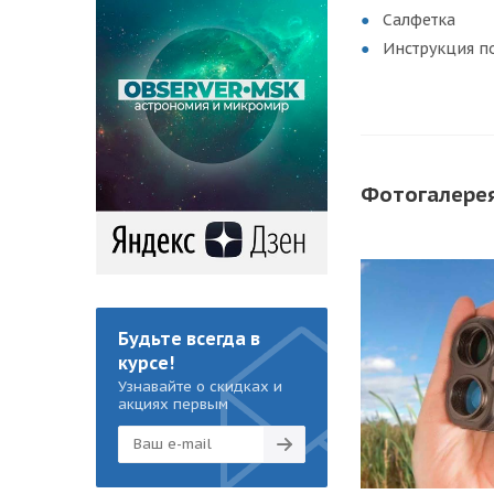
Салфетка
Инструкция п
Фотогалере
Будьте всегда в
курсе!
Узнавайте о скидках и
акциях первым