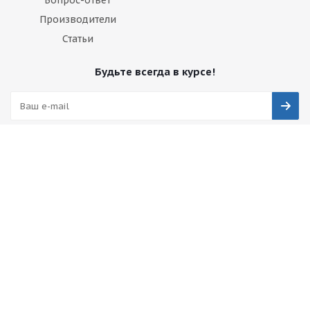
Вопрос-ответ
Производители
Статьи
Будьте всегда в курсе!
Оставайтесь на связи
Наши контакты
+7 495 374-68-26
адрес в Москве
info@observer-msk.ru