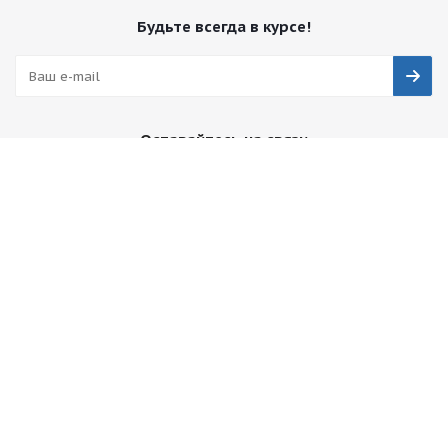
Будьте всегда в курсе!
Оставайтесь на связи
Наши контакты
+7 495 374-68-26
адрес в Москве
info@observer-msk.ru