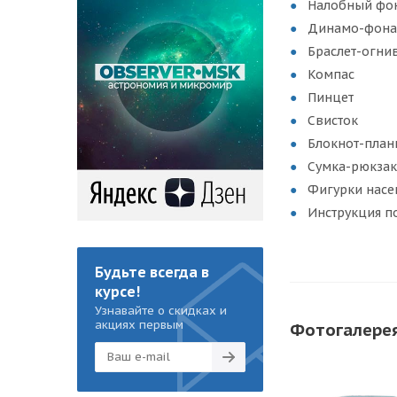
Налобный фо
Динамо-фона
Браслет-огни
Компас
Пинцет
Свисток
Блокнот-план
Сумка-рюкзак
Фигурки насе
Инструкция п
Будьте всегда в
курсе!
Узнавайте о скидках и
акциях первым
Фотогалере