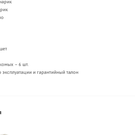
нарик
рик
во
шет
комых – 6 шт.
о эксплуатации и гарантийный талон
я