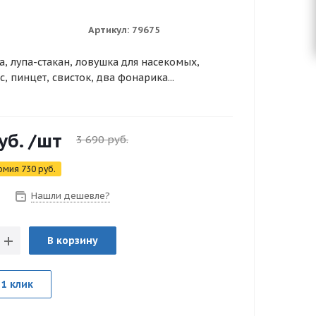
Артикул:
79675
а, лупа-стакан, ловушка для насекомых,
с, пинцет, свисток, два фонарика...
уб.
/шт
3 690
руб.
омия
730
руб.
Нашли дешевле?
В корзину
 1 клик