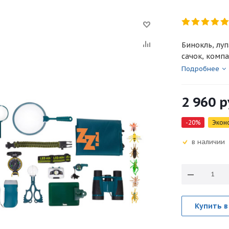
Бинокль, луп
сачок, компа
Подробнее
2 960
р
-
20
%
Экон
в наличии
Купить в