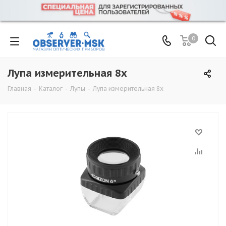
0
Лупа измерительная 8х
Главная
-
Каталог
-
Лупы
-
Лупа измерительная 8х