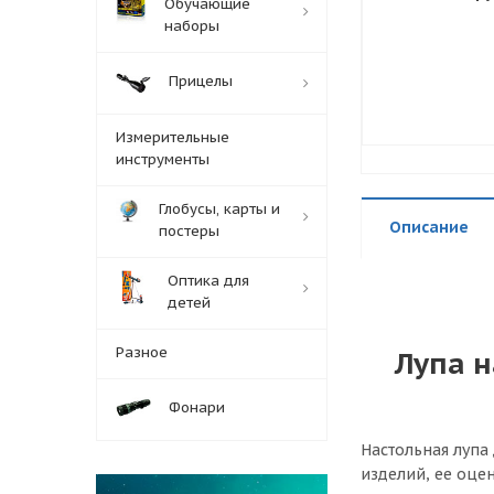
Обучающие
наборы
Прицелы
Измерительные
инструменты
Глобусы, карты и
Описание
постеры
Оптика для
детей
Разное
Лупа н
Фонари
Настольная лупа
изделий, ее оце