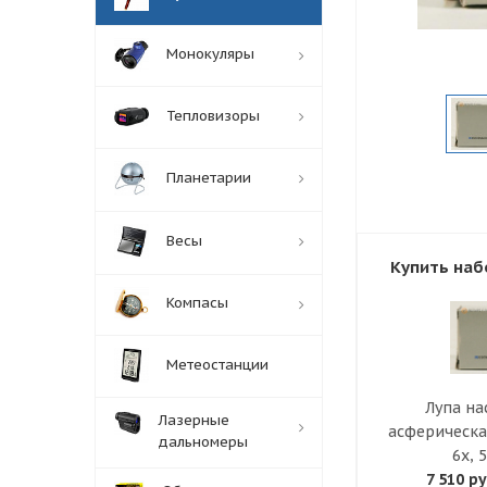
Монокуляры
Тепловизоры
Планетарии
Весы
Купить наб
Компасы
Метеостанции
Лупа на
Лазерные
асферическа
дальномеры
6x, 
7 510 ру