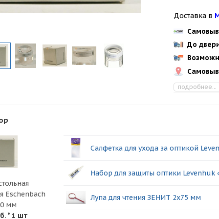
Доставка в
М
Самовыв
До двер
Возможн
Самовыв
подробнее...
ор
Салфетка для ухода за оптикой Leve
Набор для защиты оптики Levenhuk 
стольная
я Eschenbach
Лупа для чтения ЗЕНИТ 2х75 мм
50 мм
б.
* 1 шт