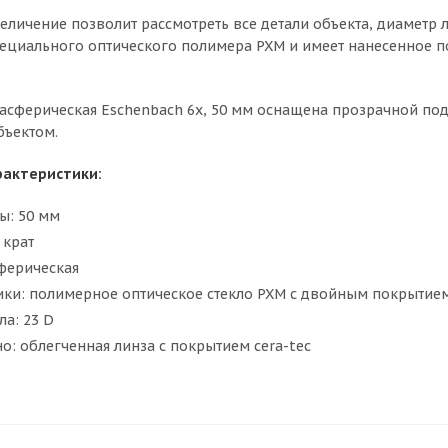
еличение позволит рассмотреть все детали объекта, диаметр л
ециального оптического полимера PXM и имеет нанесенное по
.
 асферическая Eschenbach 6x, 50 мм оснащена прозрачной по
ъектом.
рактеристики:
ы: 50 мм
 крат
сферическая
ики: полимерное оптическое стекло PXM с двойным покрытие
ла: 23 D
о: облегченная линза с покрытием cera-tec