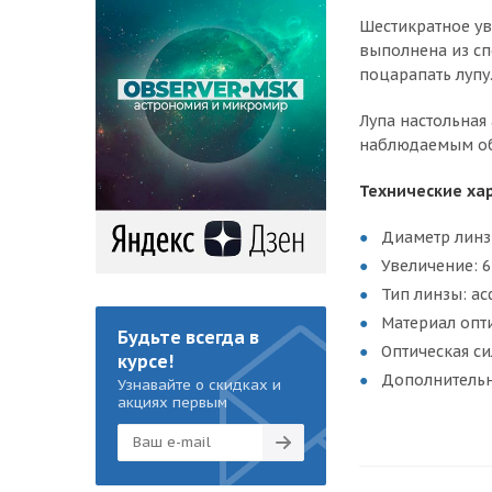
Шестикратное ув
выполнена из сп
поцарапать лупу
Лупа настольная
наблюдаемым об
Технические ха
Диаметр линз
Увеличение: 6
Тип линзы: а
Материал опт
Будьте всегда в
Оптическая си
курсе!
Дополнительн
Узнавайте о скидках и
акциях первым