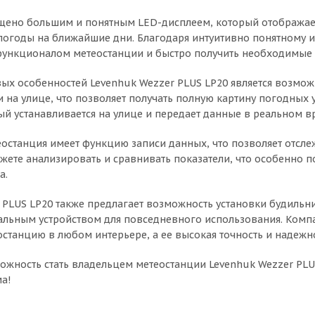
щено большим и понятным LED-дисплеем, который отображает
погоды на ближайшие дни. Благодаря интуитивно понятному и
функционалом метеостанции и быстро получить необходимые
ых особенностей Levenhuk Wezzer PLUS LP20 является возмож
и на улице, что позволяет получать полную картину погодных
ый устанавливается на улице и передает данные в реальном в
еостанция имеет функцию записи данных, что позволяет отсл
жете анализировать и сравнивать показатели, что особенно 
а.
 PLUS LP20 также предлагает возможность установки будильник
льным устройством для повседневного использования. Компа
останцию в любом интерьере, а ее высокая точность и надежн
можность стать владельцем метеостанции Levenhuk Wezzer PLU
а!