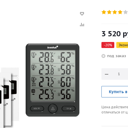
3 520
р
-
20
%
Экон
под зака
Купить в
Цена действите
отличаться от 