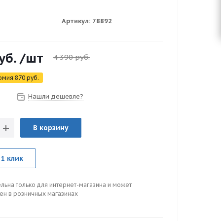
Артикул:
78892
уб.
/шт
4 390
руб.
омия
870
руб.
Нашли дешевле?
з
В корзину
 1 клик
льна только для интернет-магазина и может
цен в розничных магазинах