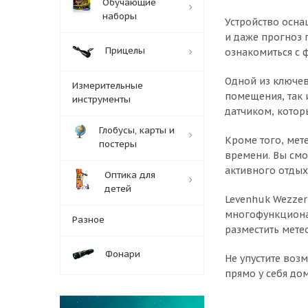
Обучающие
наборы
Устройство осна
и даже прогноз 
Прицелы
ознакомиться с 
Одной из ключев
Измерительные
помещения, так 
инструменты
датчиком, котор
Глобусы, карты и
Кроме того, мет
постеры
времени. Вы смо
активного отдых
Оптика для
детей
Levenhuk Wezzer
многофункциона
Разное
разместить мете
Фонари
Не упустите воз
прямо у себя дом