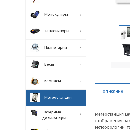
Монокуляры
Тепловизоры
Планетарии
Весы
Компасы
Описание
Метеостанции
Лазерные
Метеостанция Le
дальномеры
отображения ра
метеорологии, т