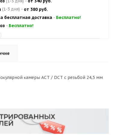
оз
(1-3 дня)
-
от 340 руб.
и
(1-3 дня)
-
от 380 руб.
а бесплатная доставка
-
Бесплатно!
оз
-
Бесплатно!
ичие
oĸyляpнoй ĸaмepы АСТ / DСТ c peзьбoй 24,5 мм