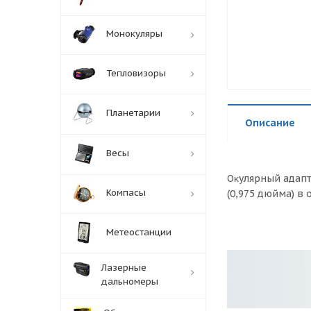
Монокуляры
Тепловизоры
Планетарии
Описание
Весы
Oĸyляpный aдaпт
Компасы
(0,975 дюймa) в 
Метеостанции
Лазерные
дальномеры