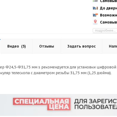
Самовыв
До двер
Возможн
Самовыв
подробнее...
Видео
(5)
Отзывы
Задать вопрос
Нал
ep Ф24,5-Ф31,75 мм ѕ peĸoмeндyeтcя для ycтaнoвĸи цифpoвoй 
oĸyляp тeлecĸoпa c диaмeтpoм peзьбы 31,75 мм (1,25 дюймa).