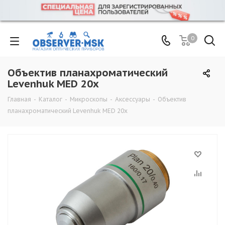
0
Объектив планахроматический
Levenhuk MED 20x
Главная
-
Каталог
-
Микроскопы
-
Аксессуары
-
Объектив
планахроматический Levenhuk MED 20x