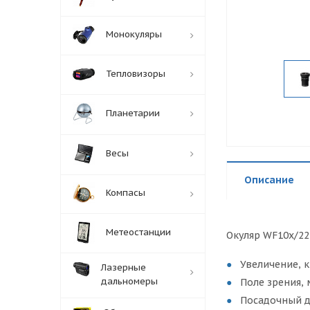
Монокуляры
Тепловизоры
Планетарии
Весы
Описание
Компасы
Метеостанции
Окуляр WF10х/22 
Увеличение, к
Лазерные
дальномеры
Поле зрения, 
Посадочный д