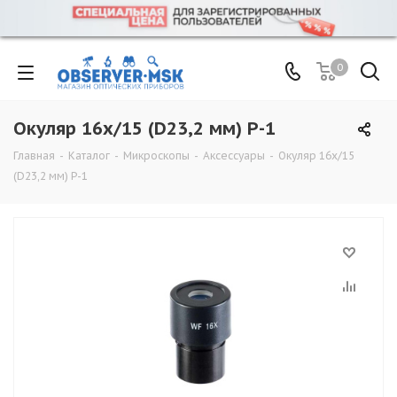
0
Окуляр 16х/15 (D23,2 мм) Р-1
Главная
-
Каталог
-
Микроскопы
-
Аксессуары
-
Окуляр 16х/15
(D23,2 мм) Р-1