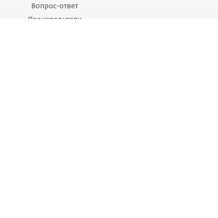
Вопрос-ответ
Производители
Статьи
Будьте всегда в курсе!
Оставайтесь на связи
Наши контакты
+7 495 374-68-26
адрес в Москве
info@observer-msk.ru