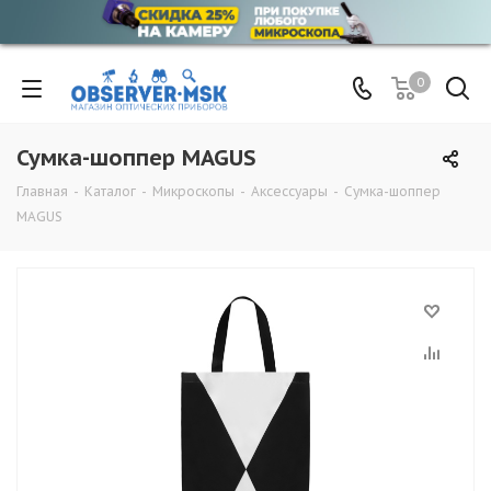
0
Сумка-шоппер MAGUS
Главная
-
Каталог
-
Микроскопы
-
Аксессуары
-
Сумка-шоппер
MAGUS