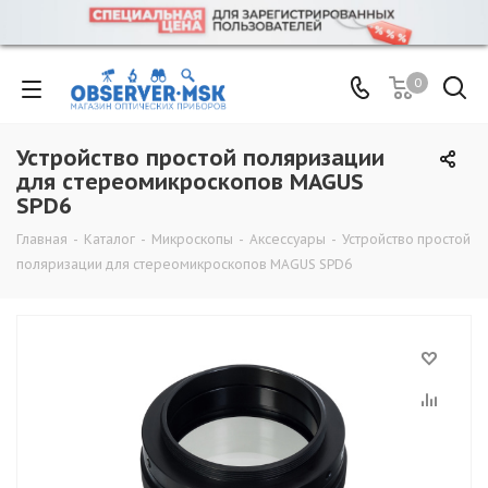
0
Устройство простой поляризации
для стереомикроскопов MAGUS
SPD6
Главная
-
Каталог
-
Микроскопы
-
Аксессуары
-
Устройство простой
поляризации для стереомикроскопов MAGUS SPD6