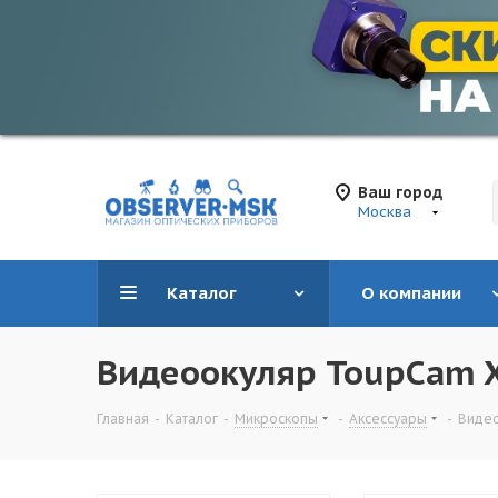
Ваш город
Москва
Каталог
О компании
Видеоокуляр ToupCam 
Главная
-
Каталог
-
Микроскопы
-
Аксессуары
-
Видео