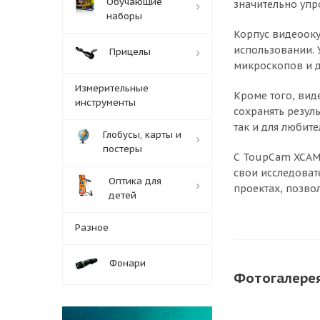
Обучающие
значительно упр
наборы
Корпус видеооку
использовании. 
Прицелы
микроскопов и д
Измерительные
Кроме того, ви
инструменты
сохранять резул
так и для любит
Глобусы, карты и
постеры
С ToupCam XCAM 
свои исследоват
Оптика для
проектах, позво
детей
Разное
Фонари
Фотогалере