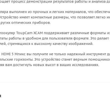
ощает процесс демонстрации результатов работы и анализа д
ляра выполнен из прочных и легких материалов, что обеспечи
Устройство имеет компактные размеры, что позволяет легко 
ругих оптических приборов.
деоокуляр ToupCam XCAM поддерживает различные форматы из
ьтаты работы в удобном для пользователя формате. Это делае
елей, стремящихся к высокому качеству изображений.
HDMI 5 Мпикс вы получите не только надежный инструмент д
ельские горизонты. Это устройство станет верным помощник
ляя вам достигнуть новых высот в ваших исследованиях.
я