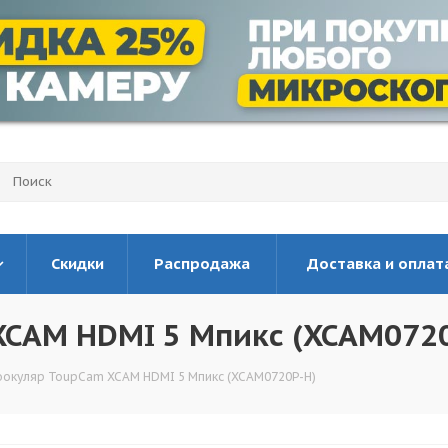
Скидки
Распродажа
Доставка и оплат
XCAM HDMI 5 Мпикс (XCAM072
окуляр ToupCam XCAM HDMI 5 Мпикс (XCAM0720P-H)