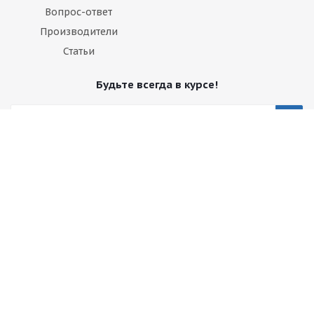
Вопрос-ответ
Производители
Статьи
Будьте всегда в курсе!
Оставайтесь на связи
Наши контакты
+7 495 374-68-26
адрес в Москве
info@observer-msk.ru