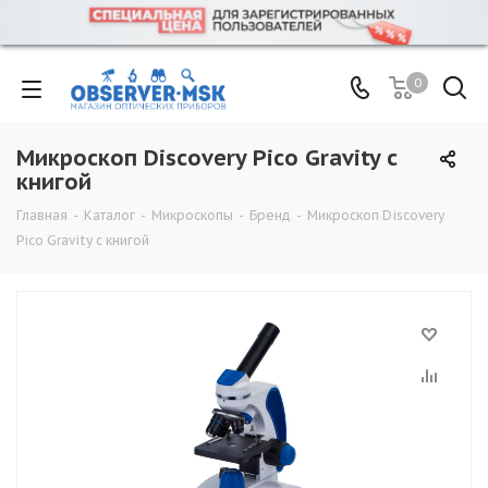
0
Микроскоп Discovery Pico Gravity с
книгой
Главная
-
Каталог
-
Микроскопы
-
Бренд
-
Микроскоп Discovery
Pico Gravity с книгой