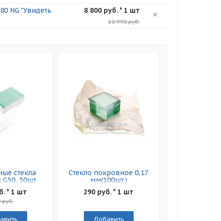
80 NG "Увидеть
8 800 руб. * 1 шт
10 990 руб.
ые стекла
Стекло покровное 0,17
 G50, 50шт
мм(100шт.)
б. * 1 шт
290 руб. * 1 шт
 руб.
авить
Добавить