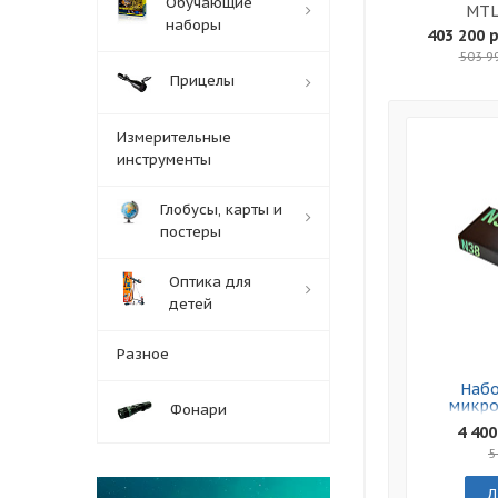
Обучающие
MTL
наборы
403 200 р
503 9
Прицелы
Измерительные
инструменты
Глобусы, карты и
постеры
Оптика для
детей
Разное
Набо
микро
Фонари
Leve
4 400
5
Д