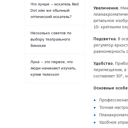
Что лучше – искатель Red
Увеличение.
Мик
Dot или же обычный
планахроматичес
оптический искатель?
детальное изобр
10- кратными ок
Несколько советов по
Подсветка.
В ос
выбору театрального
регулятор яркост
бинокля
равномерность о
Луна – это первое, что
Удобство.
Прибо
люди начинают изучать,
перемещения, а 
купив телескоп
составляет 30°,
Основные особе
Профессиона
Точная настр
Планахромати
Удобное упра