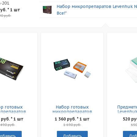
-201
Набор микропрепаратов Levenhuk N
уб.
* 1 шт
Все!"
90 руб.
р готовых
Набор готовых
Предметн
препаратов
микропрепаратов
Levenhuk
nhuk N38 NG
Levenhuk N10 NG
 руб. * 1 шт
1 360 руб. * 1 шт
520 ру
 490 руб.
1 690 руб.
650
обавить
Добавить
Доб