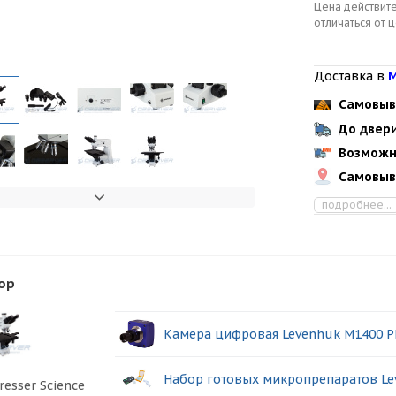
Цена действите
отличаться от 
Доставка в
М
Самовыв
До двер
Возможн
Самовыв
подробнее...
ор
Камера цифровая Levenhuk M1400 P
Набор готовых микропрепаратов Le
esser Science