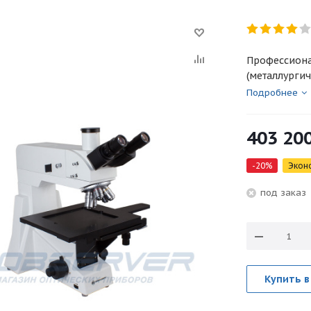
Профессион
(металлурги
Подробнее
403 20
-
20
%
Экон
под зака
Купить в