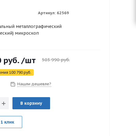
Артикул:
62569
альный металлографический
ческий) микроскоп
0
руб.
/шт
503 990
руб.
омия
100 790
руб.
Нашли дешевле?
з
В корзину
 1 клик