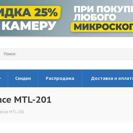
Скидки
Распродажа
Доставка и оплат
nce MTL-201
ience MTL-201