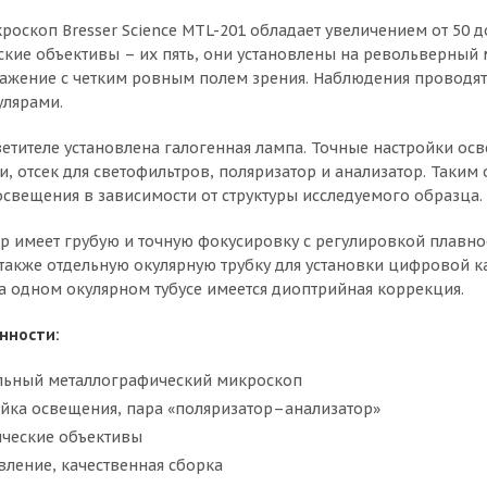
роскоп Bresser Science MTL-201 обладает увеличением от 50 до
кие объективы – их пять, они установлены на револьверный 
ажение с четким ровным полем зрения. Наблюдения проводя
улярами.
ветителе установлена галогенная лампа. Точные настройки о
и, отсек для светофильтров, поляризатор и анализатор. Таким
свещения в зависимости от структуры исследуемого образца.
р имеет грубую и точную фокусировку с регулировкой плавнос
также отдельную окулярную трубку для установки цифровой к
 на одном окулярном тубусе имеется диоптрийная коррекция.
нности:
льный металлографический микроскоп
ойка освещения, пара «поляризатор–анализатор»
ческие объективы
вление, качественная сборка