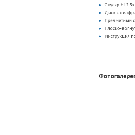
Окуляр H12,5х
Диск с диафр
Предметный с
Плоско-вогну
Инструкция п
Фотогалере