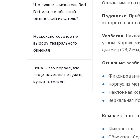
Оптика имеет ах
Что лучше – искатель Red
Dot или же обычный
Подсветка.
Приб
оптический искатель?
которого свет н
Удобство.
Накло
Несколько советов по
углом. Корпус м
выбору театрального
диаметр 23,2 мм
бинокля
Основные особе
Луна – это первое, что
люди начинают изучать,
Фиксированно
купив телескоп
Корпус из мет
Наклонная ко
Зеркальная п
Комплект поста
Микроскоп
Объектив 16х,