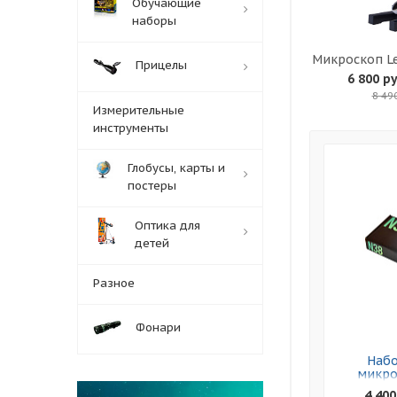
Обучающие
наборы
Микроскоп L
Прицелы
6 800 ру
8 49
Измерительные
инструменты
Глобусы, карты и
постеры
Оптика для
детей
Разное
Фонари
Набо
микро
Leve
4 400