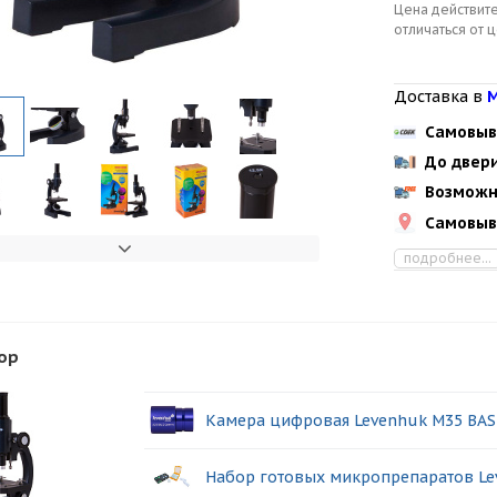
Цена действите
отличаться от 
Доставка в
М
Самовыв
До двер
Возможн
Самовыв
подробнее...
ор
Камера цифровая Levenhuk M35 BAS
Набор готовых микропрепаратов Le