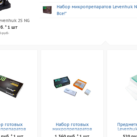
Набор микропрепаратов Levenhuk N
Все!"
evenhuk 2S NG
б.
* 1 шт
0 руб.
р готовых
Набор готовых
Предметн
препаратов
микропрепаратов
Levenhuk
nhuk N38 NG
Levenhuk N10 NG
 руб. * 1 шт
1 360 руб. * 1 шт
520 ру