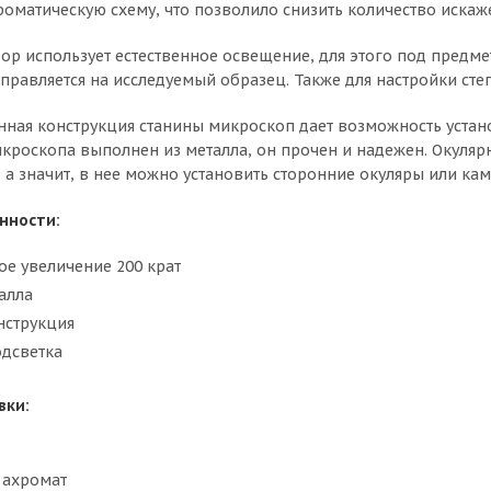
роматическую схему, что позволило снизить количество искаж
ор использует естественное освещение, для этого под предм
аправляется на исследуемый образец. Также для настройки ст
нная конструкция станины микроскоп дает возможность уста
икроскопа выполнен из металла, он прочен и надежен. Окуляр
, а значит, в нее можно установить сторонние окуляры или ка
нности:
е увеличение 200 крат
алла
нструкция
одсветка
вки:
 ахромат