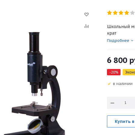
Школьный ми
крат
Подробнее
6 800
р
-
20
%
Экон
в наличии
Купить в