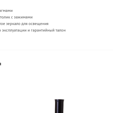
агмами
толик с зажимами
тое зеркало для освещения
о эксплуатации и гарантийный талон
я