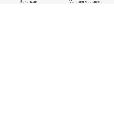
Вакансии
Условия доставки
Магазины
Гарантия на товар
Блог
Вопрос-ответ
Производители
Статьи
Будьте всегда в курсе!
Оставайтесь на связи
Наши контакты