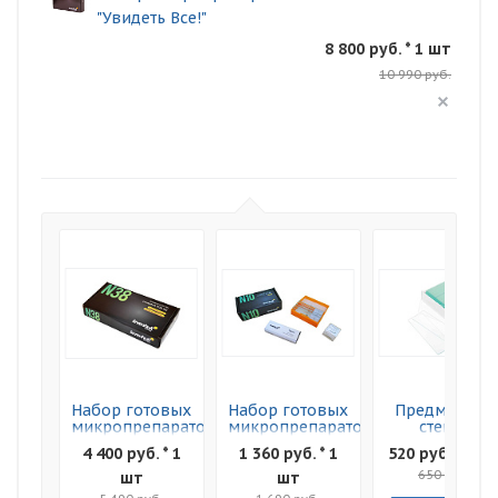
"Увидеть Все!"
8 800 руб. * 1 шт
10 990 руб.
Набор готовых
Набор готовых
Предметные
микропрепаратов
микропрепаратов
стекла
Levenhuk N38
Levenhuk N10
Levenhuk G50
4 400 руб. * 1
1 360 руб. * 1
520 руб. * 1 ш
NG
NG
50шт
650 руб.
шт
шт