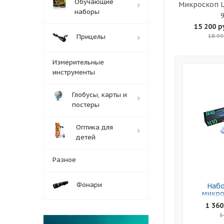
Обучающие
Микроскоп 
наборы
15 200 р
Прицелы
18 99
Измерительные
инструменты
Глобусы, карты и
постеры
Оптика для
детей
Разное
Фонари
Набо
микро
Leve
1 360
1