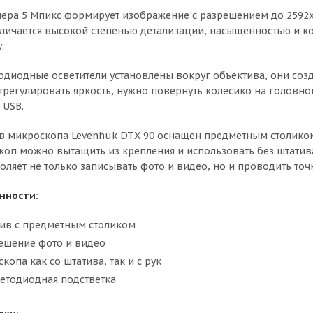
ера 5 Мпикс формирует изображение с разрешением до 2592x
личается высокой степенью детализации, насыщенностью и ко
.
одиодные осветители установлены вокруг объектива, они соз
отрегулировать яркость, нужно повернуть колесико на головно
 USB.
 микроскопа Levenhuk DTX 90 оснащен предметным столиком
оп можно вытащить из крепления и использовать без штатив
оляет не только записывать фото и видео, но и проводить т
нности:
ив с предметным столиком
ешение фото и видео
копа как со штатива, так и с рук
ветодиодная подстветка