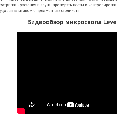
матривать растения и грунт, проверять платы и контролироват
удован штативом с предметным столиком.
Видеообзор микроскопа Leve