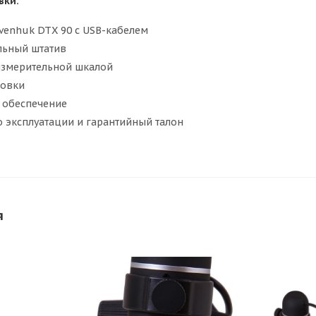
вки:
venhuk DTX 90 с USB-кабелем
льный штатив
измерительной шкалой
ровки
 обеспечение
о эксплуатации и гарантийный талон
я