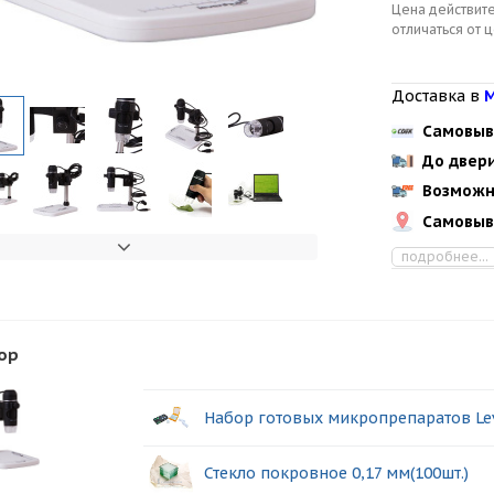
Цена действите
отличаться от 
Доставка в
М
Самовыв
До двер
Возможн
Самовыв
подробнее...
ор
Набор готовых микропрепаратов Le
Стекло покровное 0,17 мм(100шт.)