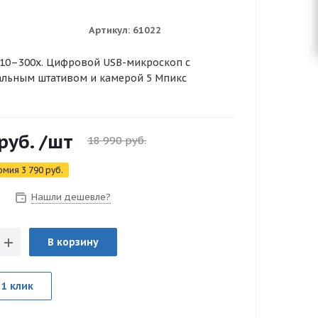
Артикул:
61022
 10–300x. Цифровой USB-микроскоп с
льным штативом и камерой 5 Мпикс
руб.
/шт
18 990
руб.
омия
3 790
руб.
Нашли дешевле?
В корзину
 1 клик