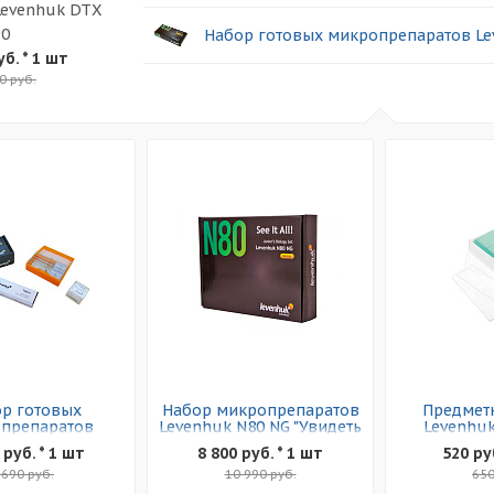
Levenhuk DTX
90
Набор готовых микропрепаратов Le
уб.
* 1 шт
0 руб.
р готовых
Набор микропрепаратов
Предметн
препаратов
Levenhuk N80 NG "Увидеть
Levenhuk
nhuk N10 NG
Все!"
 руб. * 1 шт
8 800 руб. * 1 шт
520 ру
 690 руб.
10 990 руб.
650