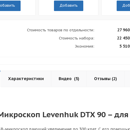
обавить
Добавить
Доб
27 960
Стоимость товаров по отдельности:
22 450
Стоимость набора:
5 510
Экономия:
Характеристики
Видео
(5)
Отзывы
(2)
Микроскоп Levenhuk DTX 90 – для
B-микроскоп дающий увеличение до 300 крат. С его помощь