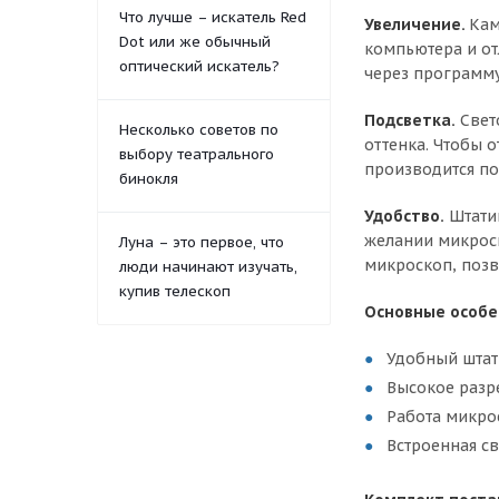
Что лучше – искатель Red
Увеличение.
Кам
Dot или же обычный
компьютера и от
оптический искатель?
через программу
Подсветка.
Свет
Несколько советов по
оттенка. Чтобы 
выбору театрального
производится по
бинокля
Удобство.
Штатив
желании микроск
Луна – это первое, что
микроскоп, позв
люди начинают изучать,
купив телескоп
Основные особе
Удобный штат
Высокое разр
Работа микрос
Встроенная с