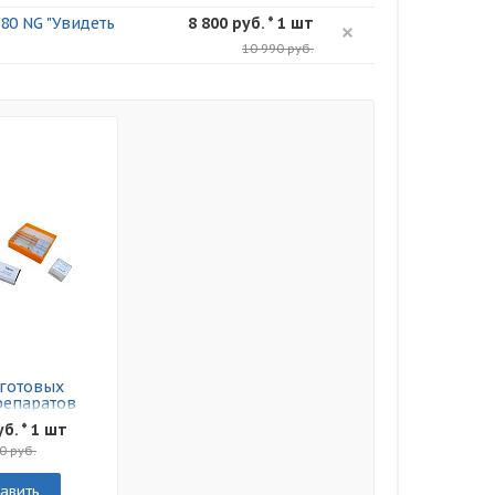
80 NG "Увидеть
8 800 руб. * 1 шт
10 990 руб.
готовых
епаратов
uk N10 NG
уб. * 1 шт
0 руб.
авить