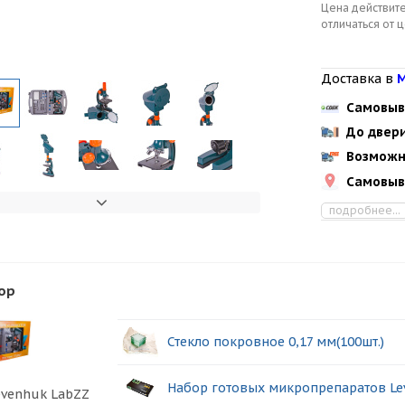
Цена действите
отличаться от 
Доставка в
М
Самовыв
До двер
Возможн
Самовыв
подробнее...
ор
Стекло покровное 0,17 мм(100шт.)
Набор готовых микропрепаратов Le
evenhuk LabZZ