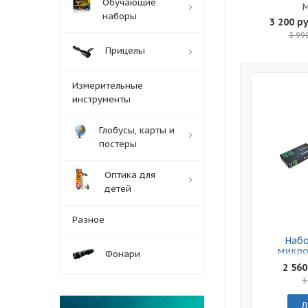
Обучающие
наборы
3 200 ру
3 99
Прицелы
Измерительные
инструменты
Глобусы, карты и
постеры
Оптика для
детей
Разное
Набо
микро
Фонари
Leve
2 560
3
Д