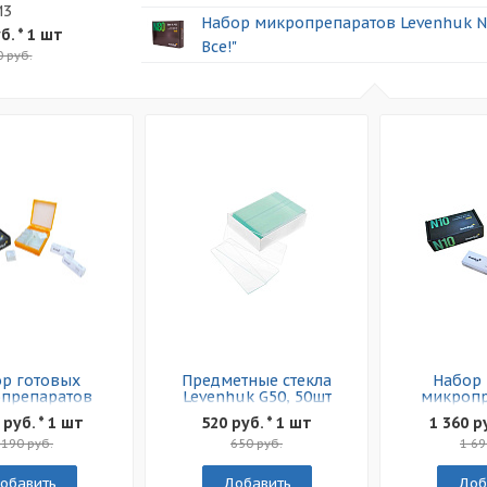
M3
Набор микропрепаратов Levenhuk N
б.
* 1 шт
Все!"
0 руб.
р готовых
Предметные стекла
Набор 
препаратов
Levenhuk G50, 50шт
микропр
nhuk N18 NG
Levenh
 руб. * 1 шт
520 руб. * 1 шт
1 360 р
 190 руб.
650 руб.
1 69
обавить
Добавить
Доб