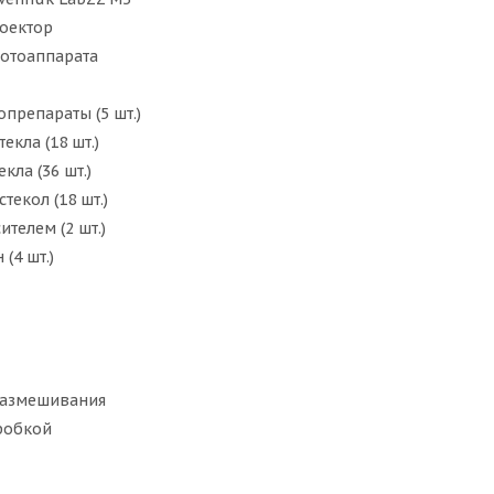
оектор
фотоаппарата
препараты (5 шт.)
екла (18 шт.)
кла (36 шт.)
текол (18 шт.)
ителем (2 шт.)
(4 шт.)
размешивания
робкой