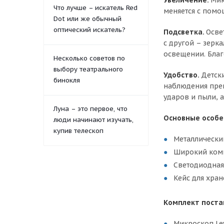
Увеличение.
Мик
Что лучше – искатель Red
меняется с помо
Dot или же обычный
оптический искатель?
Подсветка.
Осве
с другой – зерк
освещении. Благ
Несколько советов по
выбору театрального
Удобство.
Детск
бинокля
наблюдения преп
ударов и пыли, 
Луна – это первое, что
Основные особе
люди начинают изучать,
купив телескоп
Металлически
Широкий комп
Светодиодная
Кейс для хран
Комплект поста
Микроскоп Le