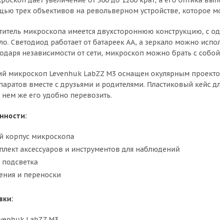
роскоп дает увеличение от 300 до 1200 крат, а его оптика вы
щью трех объективов на револьверном устройстве, которое 
титель микроскопа имеется двухстороннюю конструкцию, с од
ало. Светодиод работает от батареек АА, а зеркало можно исп
одаря независимости от сети, микроскоп можно брать с собой 
ий микроскоп Levenhuk LabZZ M3 оснащен окулярным проект
аратов вместе с друзьями и родителями. Пластиковый кейс д
а нем же его удобно перевозить.
нности:
й корпус микроскопа
лект аксессуаров и инструментов для наблюдений
 подсветка
ения и переноски
вки:
venhuk LabZZ M3