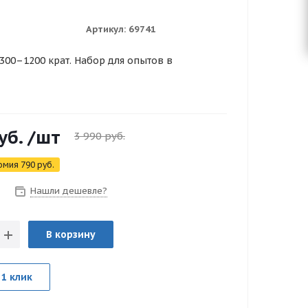
Артикул:
69741
300–1200 крат. Набор для опытов в
уб.
/шт
3 990
руб.
омия
790
руб.
Нашли дешевле?
В корзину
 1 клик