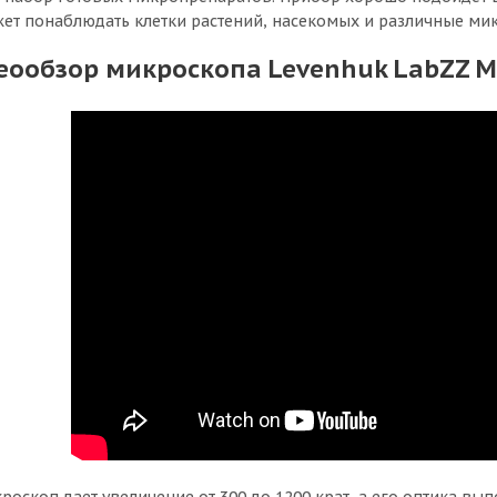
ет понаблюдать клетки растений, насекомых и различные ми
еообзор микроскопа Levenhuk LabZZ M