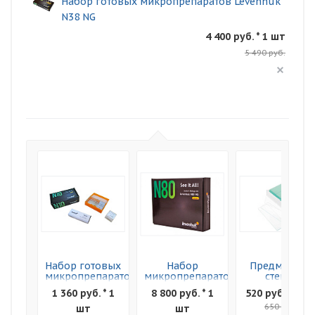
Набор готовых микропрепаратов Levenhuk
N38 NG
4 400 руб. * 1 шт
5 490 руб.
Набор готовых
Набор
Предметные
микропрепаратов
микропрепаратов
стекла
Levenhuk N10
Levenhuk N80
Levenhuk G50
1 360 руб. * 1
8 800 руб. * 1
520 руб. * 1 ш
NG
NG "Увидеть
50шт
Все!"
650 руб.
шт
шт