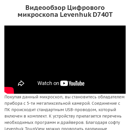
Видеообзор Цифрового
микроскопа Levenhuk D740T
Покупая данный микроскоп, вы становитесь обладателем
прибора с 5-ти мегапиксельной камерой. Соединение с
ПК происходит стандартным USB-проводом, который
включен в комплект. К устройству прилагается перечень
необходимых программ и драйверов. Благодаря софту
Levenhuk ToupView можно проводить различные