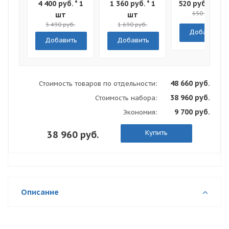
4 400 руб. * 1
1 360 руб. * 1
520 руб. * 1 ш
NG
NG
50шт
650 руб.
шт
шт
5 490 руб.
1 690 руб.
Добавить
Добавить
Добавить
48 660 руб.
Стоимость товаров по отдельности:
38 960 руб.
Стоимость набора:
9 700 руб.
Экономия:
Купить
38 960 руб.
Описание