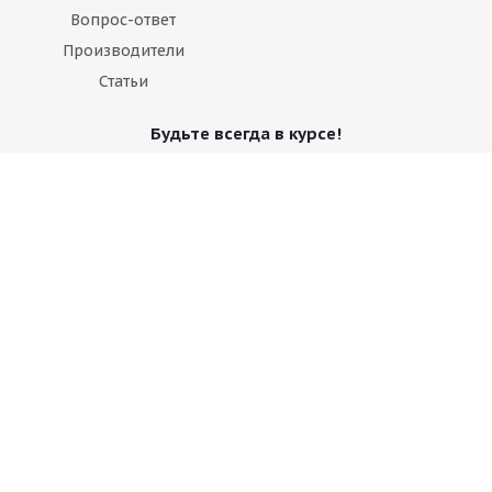
Вопрос-ответ
Производители
Статьи
Будьте всегда в курсе!
Оставайтесь на связи
Наши контакты
+7 495 374-68-26
адрес в Москве
info@observer-msk.ru