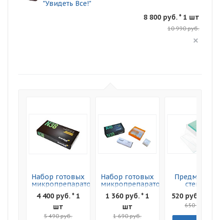
"Увидеть Все!"
8 800 руб. * 1 шт
10 990 руб.
Набор готовых
Набор готовых
Предметные
микропрепаратов
микропрепаратов
стекла
Levenhuk N38
Levenhuk N10
Levenhuk G50
4 400 руб. * 1
1 360 руб. * 1
520 руб. * 1 ш
NG
NG
50шт
650 руб.
шт
шт
5 490 руб.
1 690 руб.