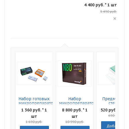
4 400 руб. * 1 шт
5 490 руб.
Набор готовых
Набор
Предметные
микропрепаратов
микропрепаратов
стекла
Levenhuk N10
Levenhuk N80
Levenhuk G50
1 360 руб. * 1
8 800 руб. * 1
520 руб. * 1 ш
NG
NG "Увидеть
50шт
Все!"
650 руб.
шт
шт
1 690 руб.
10 990 руб.
Добавить