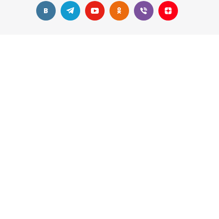
Наши контакты
+7 495 374-68-26
адрес в Москве
info@observer-msk.ru
2012-2025 © Все материалы
защищены авторским
правом. Копирование статей без активной ссылки
observer-msk.ru и разрешения руководства запрещено.
Сайт не является публичной офертой, определяемой
положениями Статьи 437 (2) ГК РФ. Все материалы несут